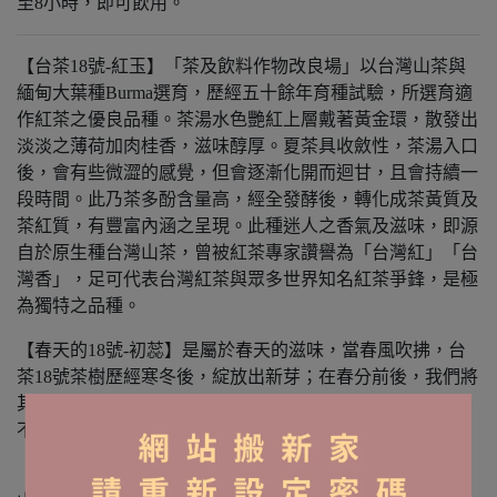
至8小時，即可飲用。
【台茶18號-紅玉】「茶及飲料作物改良場」以台灣山茶與
緬甸大葉種Burma選育，歷經五十餘年育種試驗，所選育適
作紅茶之優良品種。茶湯水色艷紅上層戴著黃金環，散發出
淡淡之薄荷加肉桂香，滋味醇厚。夏茶具收斂性，茶湯入口
後，會有些微澀的感覺，但會逐漸化開而迴甘，且會持續一
段時間。此乃茶多酚含量高，經全發酵後，轉化成茶黃質及
茶紅質，有豐富內涵之呈現。此種迷人之香氣及滋味，即源
自於原生種台灣山茶，曾被紅茶專家讚譽為「台灣紅」「台
灣香」，足可代表台灣紅茶與眾多世界知名紅茶爭鋒，是極
為獨特之品種。
【春天的18號-初蕊】是屬於春天的滋味，當春風吹拂，台
茶18號茶樹歷經寒冬後，綻放出新芽；在春分前後，我們將
其輕取嫩採，製成茶乾，其味具淡淡的甘蔗香、清香甘甜、
不苦不澀，令人陶醉。
【阿薩姆紅茶】 1936年，日本人在魚池鄉日月潭畔之貓囒