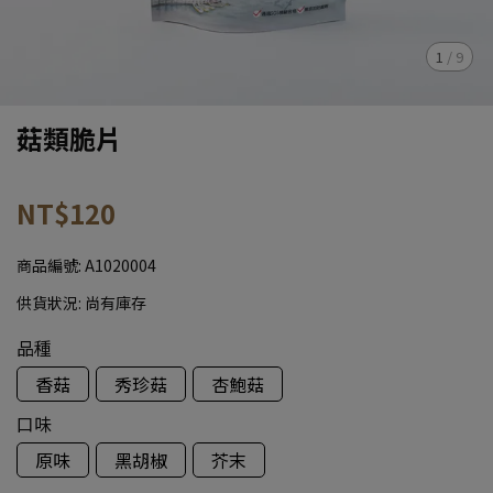
1
/
9
菇類脆片
NT$120
商品編號:
A1020004
供貨狀況:
尚有庫存
品種
香菇
秀珍菇
杏鮑菇
口味
原味
黑胡椒
芥末