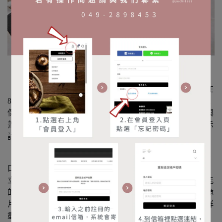
【食品】純素
【香菇脆片】將新鮮香菇利用抽真空降低水跟油的沸點，在
80度C左右利用油把蔬果的水分抽出，高速離心去除油脂來
保持食物的形狀與風味，吃得到整朵香菇飽滿香脆的口感與
菁華。夾鍊帶的包裝方式，拿取存放都非常方便，營養標示
詳盡清晰。
【秀珍菇脆片】採用在地新鮮秀珍菇整株製成，菇帽紮實、
口感鮮嫩脆度高，從採收開始時便選擇外形完整的秀珍菇，
立即送進低溫冷凍，接著就進入真空脫水的過程，盡其可能
的保留菇的鮮美，為了方便您食用，因此我們也將它製成脆
片。夾鍊帶的包裝方式，拿取存放都非常方便，營養標示詳
盡清晰。