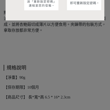
【杏鮑菇脆片】將新鮮杏鮑菇利用抽真空降低水跟油的沸
點，在80度C左右利用油把蔬果的水分抽出，高速離心去除
油脂來保持食物的形狀與風味，採用在地新鮮杏鮑菇整株製
成，並將杏鮑菇切成薄片以方便食用。夾鍊帶的包裝方式，
拿取存放都非常方便。
規格說明
【淨重】90g
【保存期限】10個月
【商品尺寸】 長*寬*高 6.5 * 16* 2.3cm