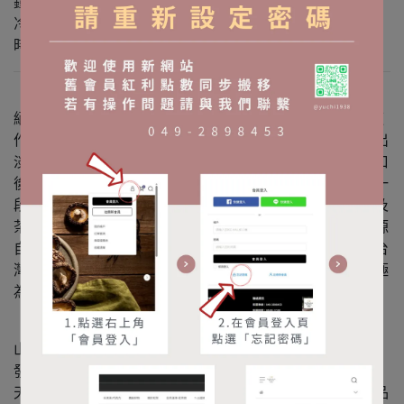
鐘，取出茶包後即可飲用。
冷泡：將茶包放入約600c.c.冷水中冰入冰箱，浸泡4至8小
時，即可飲用。
【台茶18號-紅玉】「茶及飲料作物改良場」以台灣山茶與
緬甸大葉種Burma選育，歷經五十餘年育種試驗，所選育適
作紅茶之優良品種。茶湯水色艷紅上層戴著黃金環，散發出
淡淡之薄荷加肉桂香，滋味醇厚。夏茶具收斂性，茶湯入口
後，會有些微澀的感覺，但會逐漸化開而迴甘，且會持續一
段時間。此乃茶多酚含量高，經全發酵後，轉化成茶黃質及
茶紅質，有豐富內涵之呈現。此種迷人之香氣及滋味，即源
自於原生種台灣山茶，曾被紅茶專家讚譽為「台灣紅」「台
灣香」，足可代表台灣紅茶與眾多世界知名紅茶爭鋒，是極
為獨特之品種。
【阿薩姆紅茶】 1936年，日本人在魚池鄉日月潭畔之貓囒
山設立「魚池紅茶試驗支所」，並自印度引進阿薩姆茶種，
發展紅茶產業 ，亦曾在倫敦拍賣會中名列頂級，也是日本
天皇的御用珍品，民國四十年至六十年間，更是台灣農產品