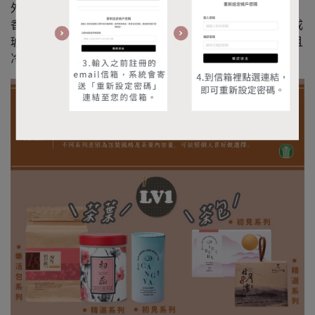
外銷主力。茶湯水色深紅，滋味濃郁甘醇帶有天然的麥芽
香；除單獨飲用外，亦適合加入鮮奶調製成奶茶，茶湯轉成
琥珀色，茶香中伴隨著奶香，「色」「香」「味」俱佳，且
冷、熱飲用各有不同之風味。