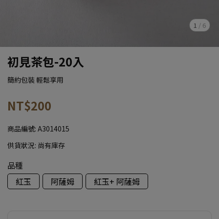
1
/
6
初見茶包-20入
簡約包裝 輕鬆享用
NT$200
商品編號:
A3014015
供貨狀況:
尚有庫存
品種
紅玉
阿薩姆
紅玉+ 阿薩姆