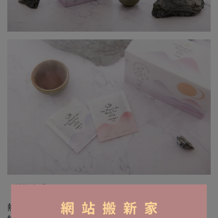
【沖泡方式】
熱泡：將茶包置於杯中、注入沸水約250c.c.後浸泡2~3分